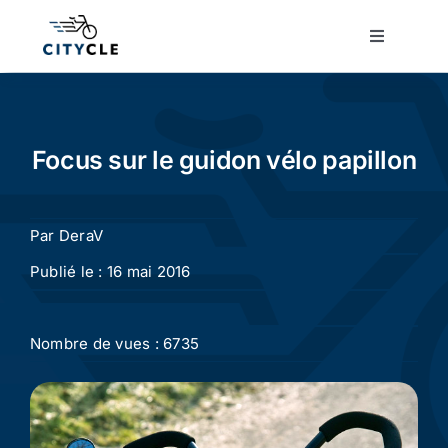
Passer
au
Toggle
Navigatio
contenu
Cyclotourisme
Cyclisme urbain
Focus sur le guidon vélo papillon
Vélos de ville
Par
DeraV
Publié le : 16 mai 2016
Matériel
Nombre de vues : 6735
Conseils
Actualité