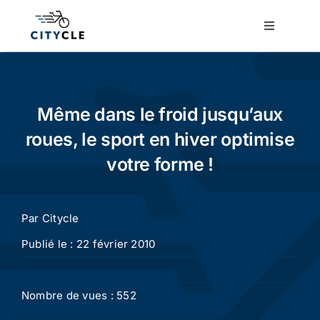
Passer
au
Toggle
Navigatio
contenu
Cyclotourisme
Cyclisme urbain
Même dans le froid jusqu’aux
roues, le sport en hiver optimise
Vélos de ville
votre forme !
Matériel
Par
Citycle
Publié le : 22 février 2010
Conseils
Nombre de vues : 552
Actualité