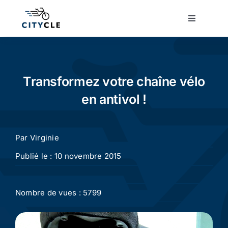
Passer
au
Toggle
Navigatio
contenu
Cyclotourisme
Cyclisme urbain
Transformez votre chaîne vélo
en antivol !
Vélos de ville
Par
Virginie
Matériel
Publié le : 10 novembre 2015
Conseils
Nombre de vues : 5799
Actualité