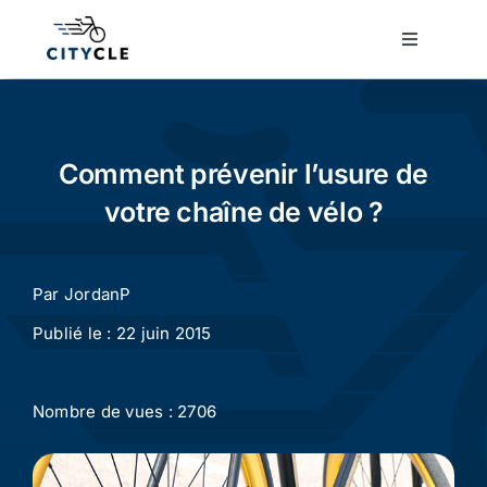
Passer
au
Toggle
Navigatio
contenu
Cyclotourisme
Cyclisme urbain
Comment prévenir l’usure de
votre chaîne de vélo ?
Vélos de ville
Par
JordanP
Matériel
Publié le : 22 juin 2015
Conseils
Nombre de vues : 2706
Actualité