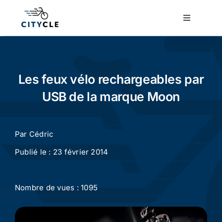
Passer
au
Toggle
Navigatio
contenu
Cyclotourisme
Cyclisme urbain
Les feux vélo rechargeables par
USB de la marque Moon
Vélos de ville
Par
Cédric
Matériel
Publié le : 23 février 2014
Conseils
Nombre de vues : 1095
Actualité