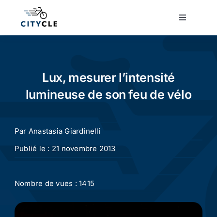
Passer
au
Toggle
Navigatio
contenu
Cyclotourisme
Cyclisme urbain
Lux, mesurer l’intensité
lumineuse de son feu de vélo
Vélos de ville
Par
Anastasia Giardinelli
Matériel
Publié le : 21 novembre 2013
Conseils
Nombre de vues : 1415
Actualité