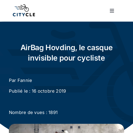
Passer
au
Toggle
Navigatio
contenu
Cyclotourisme
Cyclisme urbain
AirBag Hovding, le casque
invisible pour cycliste
Vélos de ville
Par
Fannie
Matériel
Publié le : 16 octobre 2019
Conseils
Nombre de vues : 1891
Actualité