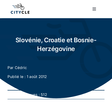
Passer
au
Toggle
Navigatio
contenu
Cyclotourisme
Cyclisme urbain
Slovénie, Croatie et Bosnie-
Herzégovine
Vélos de ville
Par
Cédric
Matériel
Publié le : 1 août 2012
Conseils
Nombre de vues : 512
Actualité