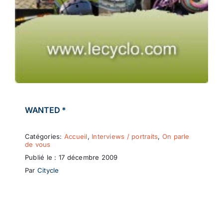
WANTED *
Catégories:
Accueil
,
Interviews / portraits
,
On parle
de vous
Publié le : 17 décembre 2009
Par
Citycle