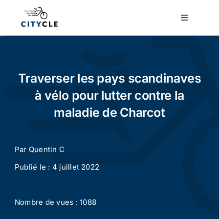
Passer
au
Toggle
Navigatio
contenu
Cyclotourisme
Cyclisme urbain
Traverser les pays scandinaves
à vélo pour lutter contre la
Vélos de ville
maladie de Charcot
Matériel
Par
Quentin C
Publié le : 4 juillet 2022
Conseils
Nombre de vues : 1088
Actualité