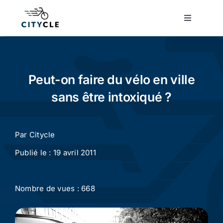
Passer
au
Toggle
Navigatio
contenu
Cyclotourisme
Cyclisme urbain
Peut-on faire du vélo en ville
sans être intoxiqué ?
Vélos de ville
Par
Citycle
Matériel
Publié le : 19 avril 2011
Conseils
Nombre de vues : 668
Actualité