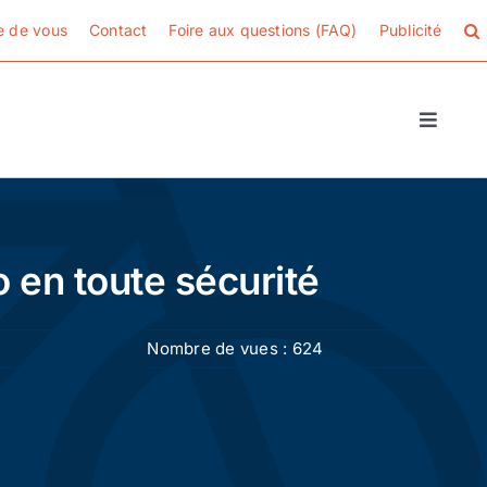
e de vous
Contact
Foire aux questions (FAQ)
Publicité
Toggle
Naviga
 en toute sécurité
Nombre de vues : 624