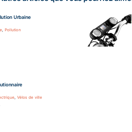
lution Urbaine
ie
,
Pollution
utionnaire
ectrique
,
Vélos de ville
8