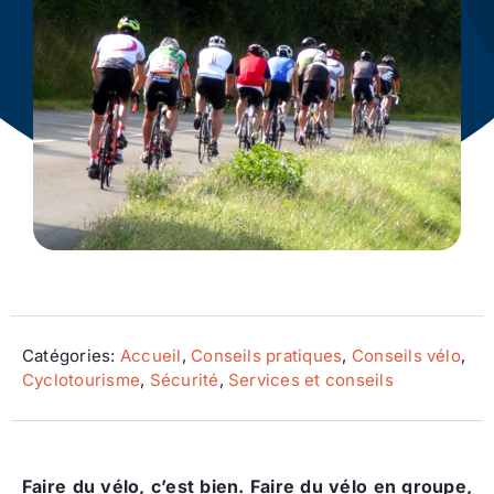
Ecologie
Catégories:
Accueil
,
Conseils pratiques
,
Conseils vélo
,
Cyclotourisme
,
Sécurité
,
Services et conseils
Faire du vélo, c’est bien. Faire du vélo en groupe,