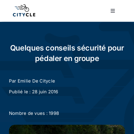
Passer
au
Toggle
Navigatio
contenu
Cyclotourisme
Cyclisme urbain
Quelques conseils sécurité pour
pédaler en groupe
Vélos de ville
Par
Emilie De Citycle
Matériel
Publié le : 28 juin 2016
Conseils
Nombre de vues : 1998
Actualité