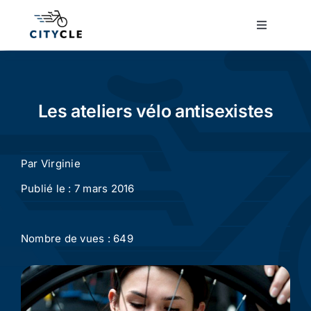
Passer
au
Toggle
Navigatio
contenu
Cyclotourisme
Cyclisme urbain
Les ateliers vélo antisexistes
Vélos de ville
Par
Virginie
Publié le : 7 mars 2016
Matériel
Nombre de vues : 649
Conseils
Actualité