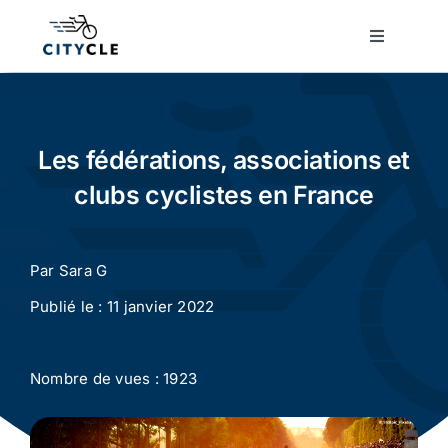
Passer
au
Toggle
Navigatio
contenu
Cyclotourisme
Cyclisme urbain
Les fédérations, associations et
clubs cyclistes en France
Vélos de ville
Par
Sara G
Matériel
Publié le : 11 janvier 2022
Conseils
Nombre de vues : 1923
Actualité