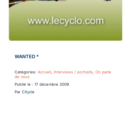
WANTED *
Catégories:
Accueil
,
Interviews / portraits
,
On parle
de vous
Publié le : 17 décembre 2009
Par
Citycle