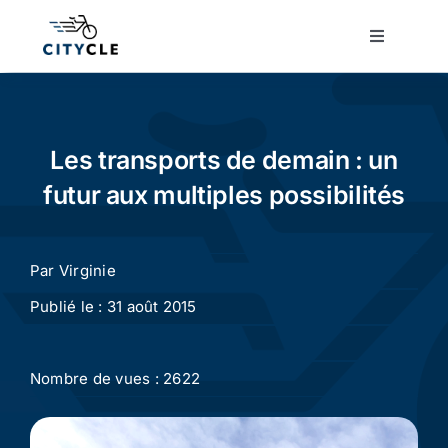
Passer
au
Toggle
Navigatio
contenu
Cyclotourisme
Cyclisme urbain
Les transports de demain : un
futur aux multiples possibilités
Vélos de ville
Par
Virginie
Matériel
Publié le : 31 août 2015
Conseils
Nombre de vues : 2622
Actualité