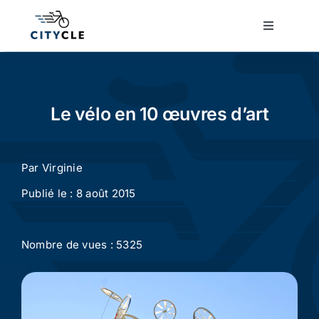
Passer
au
Toggle
Navigatio
contenu
Cyclotourisme
Cyclisme urbain
Le vélo en 10 œuvres d’art
Vélos de ville
Par
Virginie
Publié le : 8 août 2015
Matériel
Nombre de vues : 5325
Conseils
Actualité