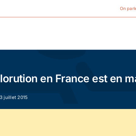
On parl
Cyclotourisme
Cyclisme urbain
lorution en France est en 
Vélos de ville
13 juillet 2015
Matériel
Conseils