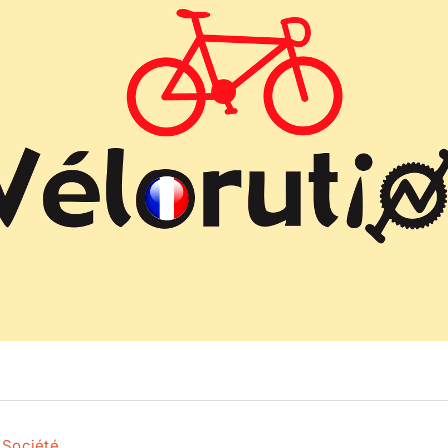
Actualité
Ecologie
,
Société