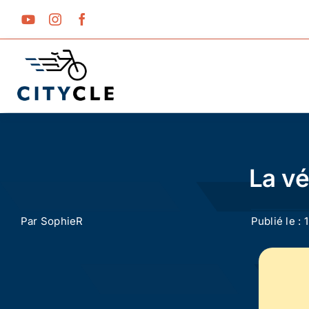
Passer
au
contenu
La vé
Par
SophieR
Publié le : 