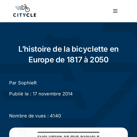
Passer
au
Toggle
Navigatio
contenu
Cyclotourisme
Cyclisme urbain
L’histoire de la bicyclette en
Europe de 1817 à 2050
Vélos de ville
Par
SophieR
Matériel
Publié le : 17 novembre 2014
Conseils
Nombre de vues : 4140
Actualité