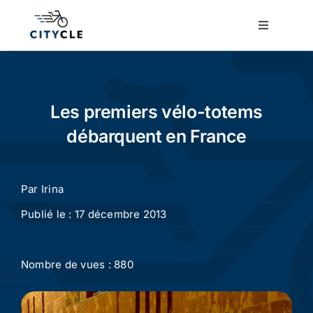
Passer
au
Toggle
Navigatio
contenu
Cyclotourisme
Cyclisme urbain
Les premiers vélo-totems
débarquent en France
Vélos de ville
Par
Irina
Matériel
Publié le : 17 décembre 2013
Conseils
Nombre de vues : 880
Actualité