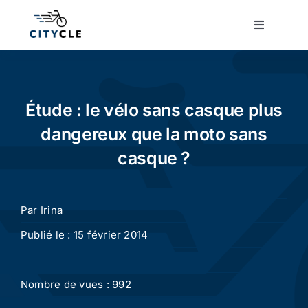
Passer
au
Toggle
Navigatio
contenu
Cyclotourisme
Cyclisme urbain
Étude : le vélo sans casque plus
dangereux que la moto sans
Vélos de ville
casque ?
Matériel
Par
Irina
Publié le : 15 février 2014
Conseils
Nombre de vues : 992
Actualité