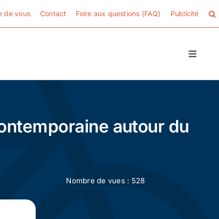
e de vous
Contact
Foire aux questions (FAQ)
Publicité
Toggle
Naviga
 contemporaine autour du
Nombre de vues : 528