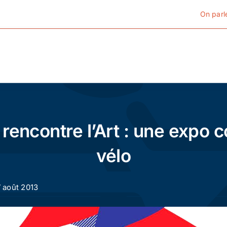
On parl
Cyclotourisme
Cyclisme urbain
n rencontre l’Art : une expo
Vélos de ville
vélo
Matériel
7 août 2013
Conseils