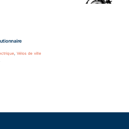
utionnaire
ectrique
,
Vélos de ville
8