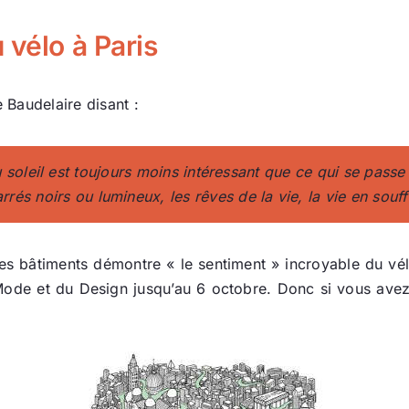
 vélo à Paris
Baudelaire disant :
 soleil est toujours moins intéressant que ce qui se passe d
rrés noirs ou lumineux, les rêves de la vie, la vie en souff
s bâtiments démontre « le sentiment » incroyable du vél
 Mode et du Design jusqu’au 6 octobre. Donc si vous avez 