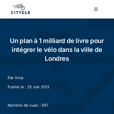
Passer
au
Toggle
Navigatio
contenu
Cyclotourisme
Cyclisme urbain
Un plan à 1 milliard de livre pour
intégrer le vélo dans la ville de
Vélos de ville
Londres
Matériel
Par
Irina
Publié le : 25 mai 2013
Conseils
Nombre de vues : 597
Actualité