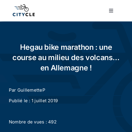
Passer
au
Toggle
Navigatio
contenu
Cyclotourisme
Cyclisme urbain
Hegau bike marathon : une
course au milieu des volcans…
Vélos de ville
en Allemagne !
Matériel
Par
GuillemetteP
Publié le : 1 juillet 2019
Conseils
Nombre de vues : 492
Actualité