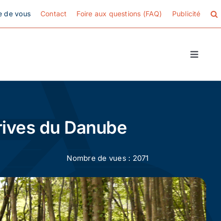
e de vous
Contact
Foire aux questions (FAQ)
Publicité
Toggle
Naviga
 rives du Danube
Nombre de vues : 2071