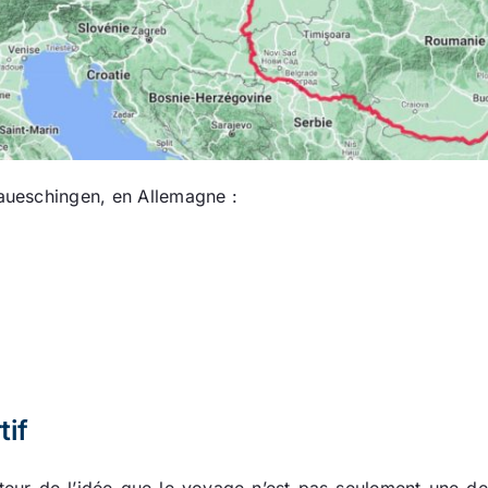
ueschingen, en Allemagne :
tif
teur de l’idée que le voyage n’est pas seulement une de