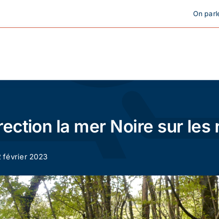
On parl
Cyclotourisme
Cyclisme urbain
rection la mer Noire sur les
Vélos de ville
2 février 2023
Matériel
Conseils