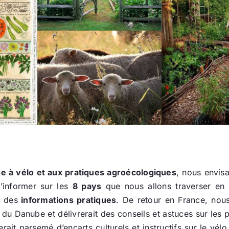
ge à vélo et aux pratiques agroécologiques
, nous envisa
d’informer sur les
8 pays
que nous allons traverser en 
 des
informations pratiques
. De retour en France, nous
du Danube et délivrerait des conseils et astuces sur les pr
ait parsemé d’encarts culturels et instructifs sur le vélo 