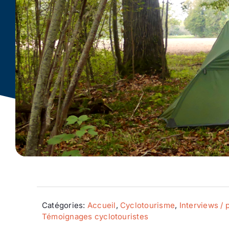
Catégories:
Accueil
,
Cyclotourisme
,
Interviews / p
Témoignages cyclotouristes