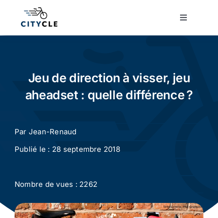
Passer
au
Toggle
Navigatio
contenu
Cyclotourisme
Cyclisme urbain
Jeu de direction à visser, jeu
aheadset : quelle différence ?
Vélos de ville
Par
Jean-Renaud
Matériel
Publié le : 28 septembre 2018
Conseils
Nombre de vues : 2262
Actualité