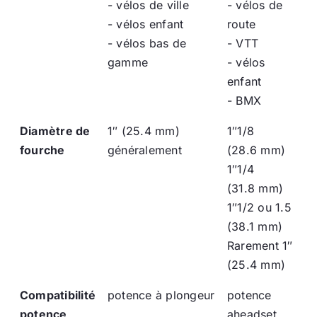
- vélos de ville
- vélos de
- vélos enfant
route
- vélos bas de
- VTT
gamme
- vélos
enfant
- BMX
Diamètre de
1″ (25.4 mm)
1″1/8
fourche
généralement
(28.6 mm)
1″1/4
(31.8 mm)
1″1/2 ou 1.5
(38.1 mm)
Rarement 1″
(25.4 mm)
Compatibilité
potence à plongeur
potence
potence
aheadset