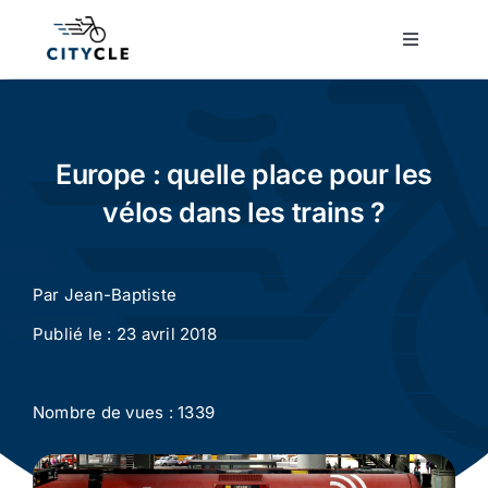
Passer
au
Toggle
Navigatio
contenu
Cyclotourisme
Cyclisme urbain
Europe : quelle place pour les
vélos dans les trains ?
Vélos de ville
Par
Jean-Baptiste
Matériel
Publié le : 23 avril 2018
Conseils
Nombre de vues : 1339
Actualité