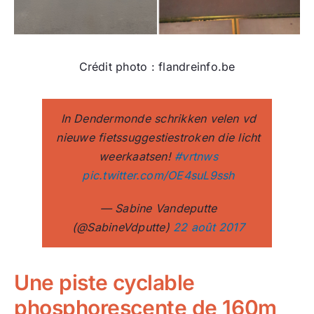
Crédit photo : flandreinfo.be
In Dendermonde schrikken velen vd
nieuwe fietssuggestiestroken die licht
weerkaatsen!
#vrtnws
pic.twitter.com/OE4suL9ssh
— Sabine Vandeputte
(@SabineVdputte)
22 août 2017
Une piste cyclable
phosphorescente de 160m