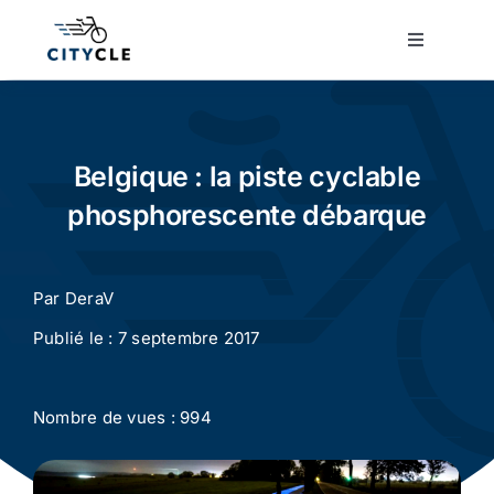
Passer
au
Toggle
Navigatio
contenu
Cyclotourisme
Cyclisme urbain
Belgique : la piste cyclable
phosphorescente débarque
Vélos de ville
Par
DeraV
Matériel
Publié le : 7 septembre 2017
Conseils
Nombre de vues : 994
Actualité