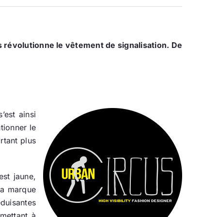
 révolutionne le vêtement de signalisation. De
’est ainsi
tionner le
rtant plus
est jaune,
 La marque
éduisantes
mettant à