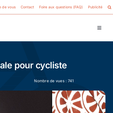
e de vous
Contact
Foire aux questions (FAQ)
Publicité
Toggle
Naviga
ale pour cycliste
Nombre de vues : 741