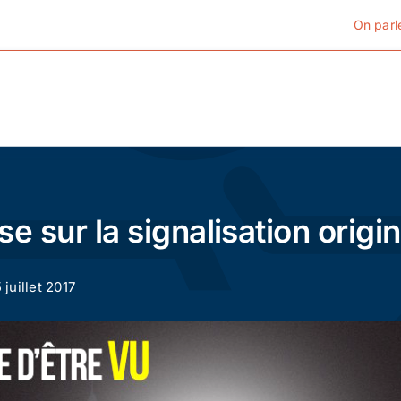
On parl
Cyclotourisme
Cyclisme urbain
e sur la signalisation origin
Vélos de ville
 juillet 2017
Matériel
Conseils