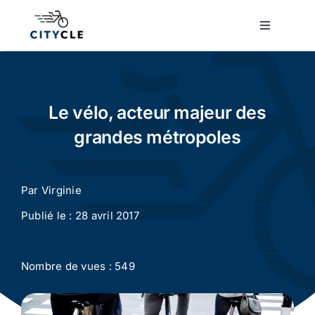
Passer
au
Toggle
Navigatio
contenu
Cyclotourisme
Cyclisme urbain
Le vélo, acteur majeur des
grandes métropoles
Vélos de ville
Par
Virginie
Matériel
Publié le : 28 avril 2017
Conseils
Nombre de vues : 549
Actualité