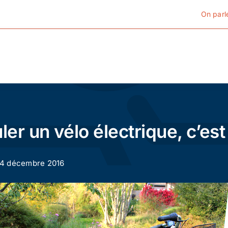
On parl
Cyclotourisme
Cyclisme urbain
er un vélo électrique, c’est
Vélos de ville
 14 décembre 2016
Matériel
Conseils