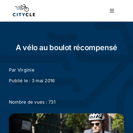
Passer
au
Toggle
Navigatio
contenu
Cyclotourisme
Cyclisme urbain
A vélo au boulot récompensé
Vélos de ville
Par
Virginie
Publié le : 3 mai 2016
Matériel
Nombre de vues : 731
Conseils
Actualité