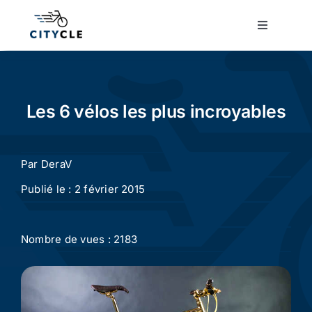
Passer
au
Toggle
Navigatio
contenu
Cyclotourisme
Cyclisme urbain
Les 6 vélos les plus incroyables
Vélos de ville
Par
DeraV
Publié le : 2 février 2015
Matériel
Nombre de vues : 2183
Conseils
Actualité