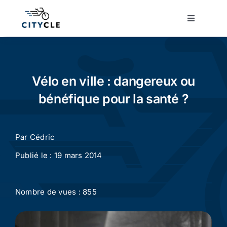
Passer
au
Toggle
Navigatio
contenu
Cyclotourisme
Cyclisme urbain
Vélo en ville : dangereux ou
bénéfique pour la santé ?
Vélos de ville
Par
Cédric
Matériel
Publié le : 19 mars 2014
Conseils
Nombre de vues : 855
Actualité