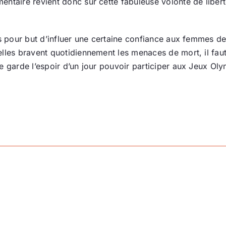
entaire revient donc sur cette fabuleuse volonté de liber
es pour but d’influer une certaine confiance aux femmes de
elles bravent quotidiennement les menaces de mort, il fa
e garde l’espoir d’un jour pouvoir participer aux Jeux Ol