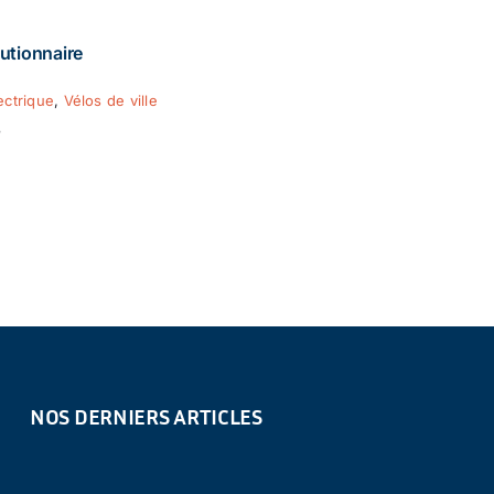
utionnaire
ectrique
,
Vélos de ville
8
NOS DERNIERS ARTICLES