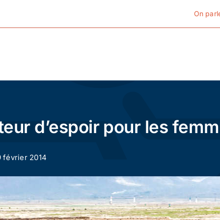
On parl
Cyclotourisme
Cyclisme urbain
cteur d’espoir pour les fem
Vélos de ville
9 février 2014
Matériel
Conseils