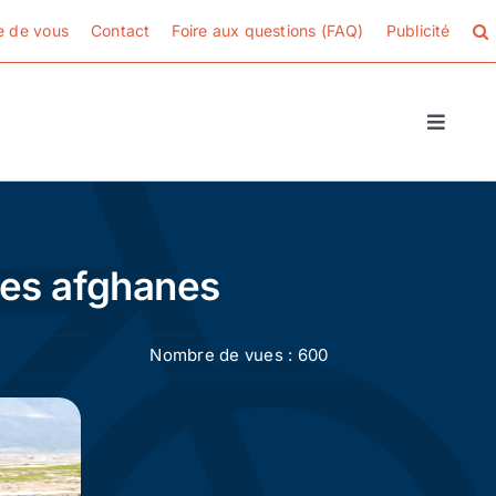
e de vous
Contact
Foire aux questions (FAQ)
Publicité
Toggle
Naviga
mes afghanes
Nombre de vues : 600