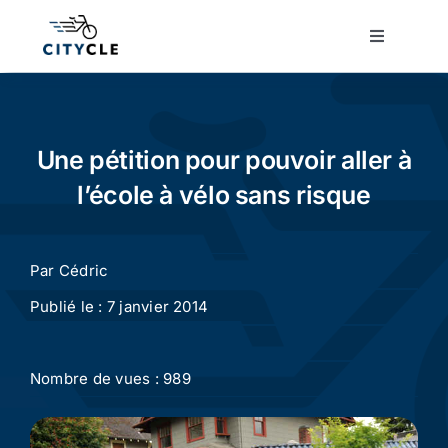
Passer
au
Toggle
Navigatio
contenu
Cyclotourisme
Cyclisme urbain
Une pétition pour pouvoir aller à
l’école à vélo sans risque
Vélos de ville
Par
Cédric
Matériel
Publié le : 7 janvier 2014
Conseils
Nombre de vues : 989
Actualité