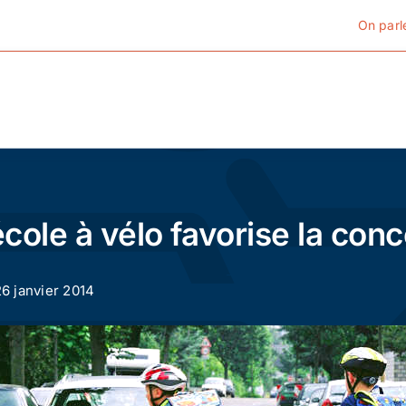
On parl
Cyclotourisme
Cyclisme urbain
’école à vélo favorise la con
Vélos de ville
26 janvier 2014
Matériel
Conseils