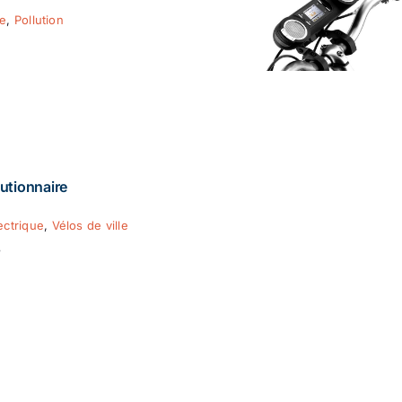
ie
,
Pollution
utionnaire
ectrique
,
Vélos de ville
8