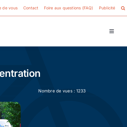
e de vous
Contact
Foire aux questions (FAQ)
Publicité
Toggle
Naviga
centration
Nombre de vues : 1233