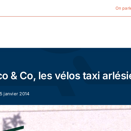
On parl
Cyclotourisme
Cyclisme urbain
o & Co, les vélos taxi arlés
Vélos de ville
15 janvier 2014
Matériel
Conseils