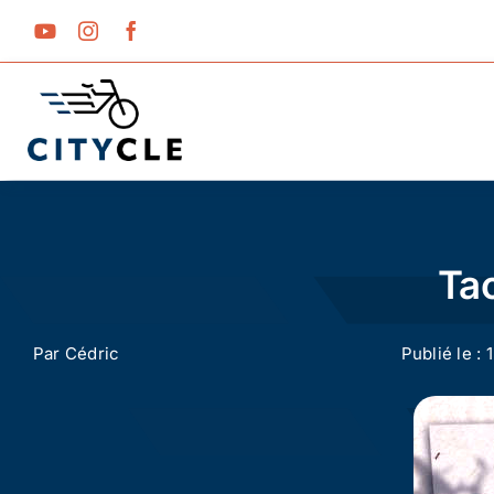
Passer
au
contenu
Tac
Par
Cédric
Publié le : 