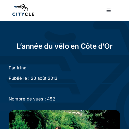
Passer
au
Toggle
Navigatio
contenu
Cyclotourisme
Cyclisme urbain
L’année du vélo en Côte d’Or
Vélos de ville
Par
Irina
Publié le : 23 août 2013
Matériel
Nombre de vues : 452
Conseils
Actualité