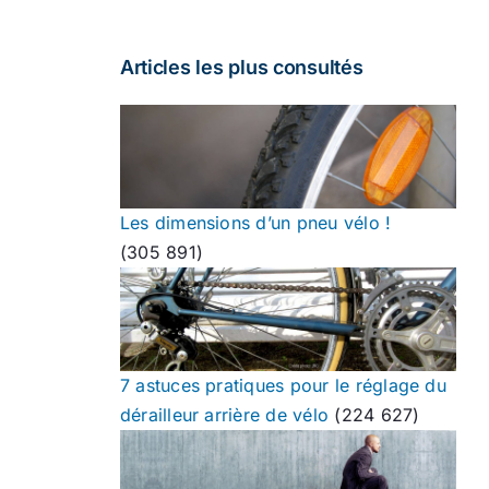
Articles les plus consultés
Les dimensions d’un pneu vélo !
(305 891)
7 astuces pratiques pour le réglage du
dérailleur arrière de vélo
(224 627)