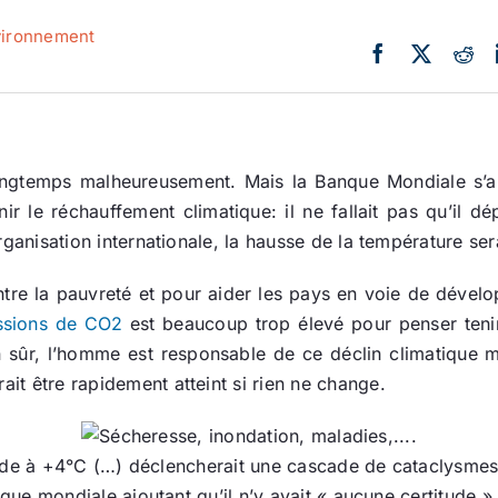
Actualité
ironnement
Ecologie
longtemps malheureusement. Mais la Banque Mondiale s’al
nir le réchauffement climatique: il ne fallait pas qu’il
’organisation internationale, la hausse de la température ser
ntre la pauvreté et pour aider les pays en voie de développ
ssions de CO2
est beaucoup trop élevé pour penser teni
 sûr, l’homme est responsable de ce déclin climatique ma
ait être rapidement atteint si rien ne change.
e à +4°C (…) déclencherait une cascade de cataclysme
que mondiale ajoutant qu’il n’y avait « aucune certitude »