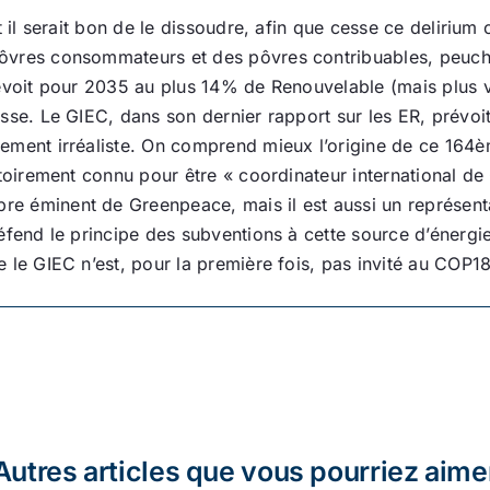
et il serait bon de le dissoudre, afin que cesse ce deliriu
ôvres consommateurs et des pôvres contribuables, peuchè
révoit pour 2035 au plus 14% de Renouvelable (mais plus
asse. Le GIEC, dans son dernier rapport sur les ER, prévo
ement irréaliste. On comprend mieux l’origine de ce 164èm
otoirement connu pour être « coordinateur international d
 éminent de Greenpeace, mais il est aussi un représentan
défend le principe des subventions à cette source d’éner
 le GIEC n’est, pour la première fois, pas invité au COP18
Autres articles que vous pourriez aime