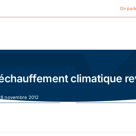
On parl
Cyclotourisme
Cyclisme urbain
réchauffement climatique re
Vélos de ville
 28 novembre 2012
Matériel
Conseils