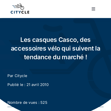
Passer
au
Toggle
Navigatio
contenu
Cyclotourisme
Cyclisme urbain
Les casques Casco, des
accessoires vélo qui suivent la
Vélos de ville
tendance du marché !
Matériel
Par
Citycle
Publié le : 21 avril 2010
Conseils
Nombre de vues : 525
Actualité