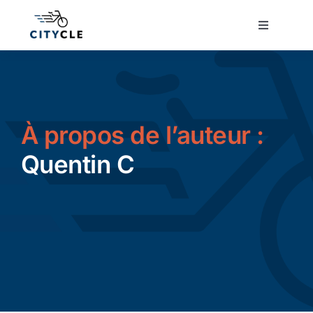
Passer
au
Toggle
Navigatio
contenu
Cyclotourisme
Cyclisme urbain
À propos de l’auteur :
Vélos de ville
Quentin C
Matériel
Conseils
Actualité