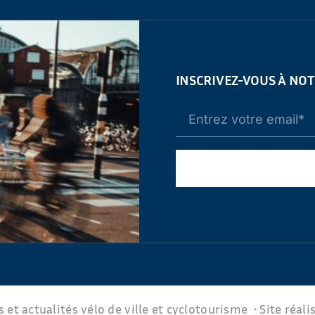
INSCRIVEZ-VOUS À NO
 et actualités vélo de ville et cyclotourisme • Site réali