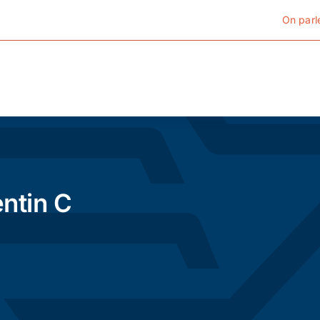
On parl
Cyclotourisme
Cyclisme urbain
ntin C
Vélos de ville
Matériel
Conseils