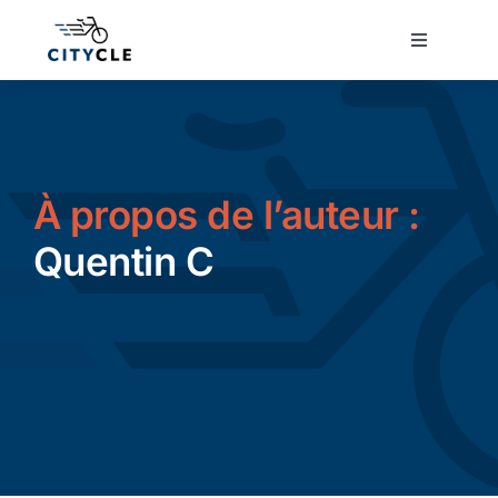
Passer
au
Toggle
Navigatio
contenu
Cyclotourisme
Cyclisme urbain
À propos de l’auteur :
Vélos de ville
Quentin C
Matériel
Conseils
Actualité