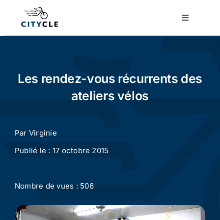
Passer
au
Toggle
Navigatio
contenu
Cyclotourisme
Cyclisme urbain
Les rendez-vous récurrents des
ateliers vélos
Vélos de ville
Par
Virginie
Matériel
Publié le : 17 octobre 2015
Conseils
Nombre de vues : 506
Actualité