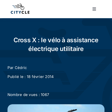
Passer
au
Toggle
Navigatio
contenu
Cyclotourisme
Cyclisme urbain
Cross X : le vélo à assistance
électrique utilitaire
Vélos de ville
Par
Cédric
Matériel
Publié le : 18 février 2014
Conseils
Nombre de vues : 1067
Actualité