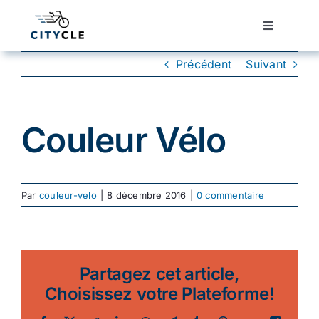
Passer
au
Toggle
Navigatio
contenu
Cyclotourisme
Précédent
Suivant
Cyclisme urbain
Couleur Vélo
Vélos de ville
Par
couleur-velo
|
8 décembre 2016
|
0 commentaire
Matériel
Conseils
Partagez cet article,
Choisissez votre Plateforme!
Actualité