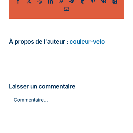
Facebook
Twitter
Reddit
LinkedIn
WhatsApp
Telegram
Tumblr
Pinterest
Vk
Xing
Email
Ecologie
À propos de l'auteur :
couleur-velo
Laisser un commentaire
Commentaire