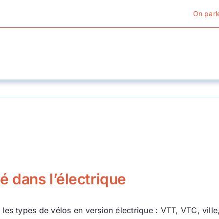
On parl
Cyclotourisme
Cyclisme urbain
Vélos de ville
Matériel
é dans l’électrique
Conseils
es types de vélos en version électrique : VTT, VTC, ville,