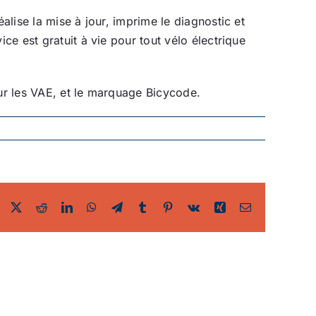
alise la mise à jour, imprime le diagnostic et
ce est gratuit à vie pour tout vélo électrique
sur les VAE, et le marquage Bicycode.
Facebook
Twitter
Reddit
LinkedIn
WhatsApp
Telegram
Tumblr
Pinterest
Vk
Xing
Email