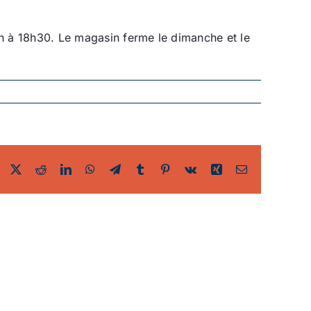
h à 18h30. Le magasin ferme le dimanche et le
Facebook
Twitter
Reddit
LinkedIn
WhatsApp
Telegram
Tumblr
Pinterest
Vk
Xing
Email