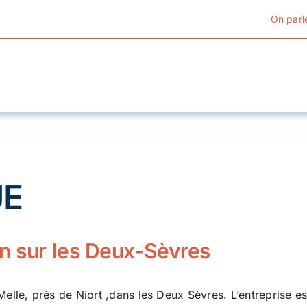
On parl
Cyclotourisme
Cyclisme urbain
UE
Vélos de ville
Matériel
on sur les Deux-Sèvres
Conseils
lle, près de Niort ,dans les Deux Sèvres. L’entreprise es