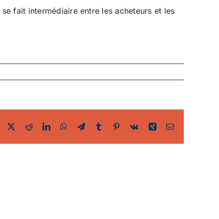
 fait intermédiaire entre les acheteurs et les
Facebook
Twitter
Reddit
LinkedIn
WhatsApp
Telegram
Tumblr
Pinterest
Vk
Xing
Email