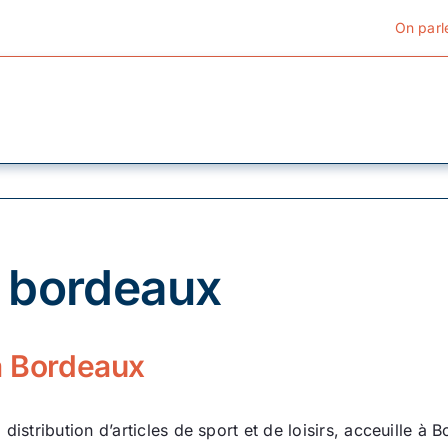
On parl
Cyclotourisme
Cyclisme urbain
 bordeaux
Vélos de ville
Matériel
 à Bordeaux
Conseils
distribution d’articles de sport et de loisirs, acceuille 